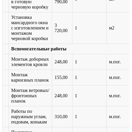
в готовую
790,00
черновую коробку
Установка
мансардного окна
3
с изготовлением и
1
м2
720,00
монтажом
черновой коробки
Вспомогательные работы
Монтаж доборных
248,00
1
м.пог.
элементов кровли
Монтаж
155,00
1
м.пог.
карнизных планок
Монтаж ветровых/
фронтонных
248,00
1
м.пог.
планок
Работы по
наружным углам,
310,00
1
м.пог.
ендовам, конькам