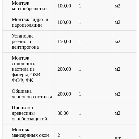
Монтаж
100,00
1
м2
контробрешетки
Монтаж гидро- и
100,00
1
м2
пароизоляции
Установка
реечного
150,00
1
м2
вентпрогона
Монтаж
сплошного
настила из
200,00
1
м2
фанеры, OSB,
ФСФ, ФК
Обшивка
200,00
1
м2
чернового потолка
Пропитка
древесины
80,00
1
м2
огнебиозащитой
Монтаж
мансардных окон
2
1
шт