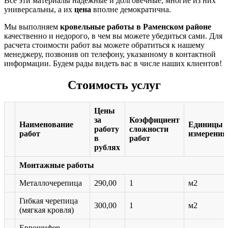
Все эти материалы надежные и долговечные, многие из них
универсальны, а их
цена
вполне демократична.
Мы выполняем
кровельные работы в Раменском районе
качественно и недорого, в чем вы можете убедиться сами. Для
расчета стоимости работ вы можете обратиться к нашему
менеджеру, позвонив оп телефону, указанному в контактной
информации. Будем рады видеть вас в числе наших клиентов!
Стоимость услуг
Цены
за
Коэффициент
Наименование
Единицы
работу
сложности
работ
измерения
в
работ
рублях
Монтажные работы
Металлочерепица
290,00
1
м2
Гибкая черепица
300,00
1
м2
(мягкая кровля)
Еврошифер