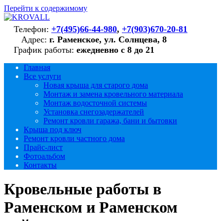
Перейти к содержимому
Телефон:
+7(495)66-44-980
,
+7(903)670-20-81
Адрес:
г. Раменское, ул. Солнцева, 8
График работы:
ежедневно с 8 до 21
Главная
Все услуги
Новая крыша для старого дома
Монтаж и замена кровельного материала
Монтаж водосточной системы
Установка снегозадержателей
Ремонт кровли гаража, бани и бытовки
Крыша под ключ
Ремонт кровли частного дома
Прайс-лист
Фотоальбом
Контакты
Кровельные работы в
Раменском и Раменском